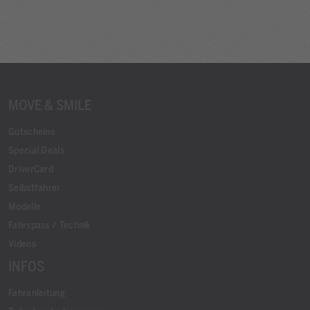
MOVE & SMILE
Gutscheine
Special Deals
DriverCard
Selbstfahrer
Modelle
Fahrspass / Technik
Videos
INFOS
Fahranleitung