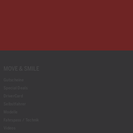
MOVE & SMILE
Gutscheine
Special Deals
DriverCard
Selbstfahrer
Modelle
Fahrspass / Technik
Videos