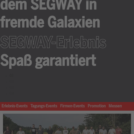
dem SEGWAY in
fremde Galaxien
SEGWAY-Erlebnis
Spaß garantiert
01
02
03
04
Erlebnis-Events
Tagungs-Events
Firmen-Events
Promotion
Messen