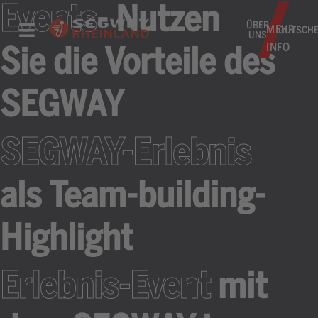
Events
- Nutzen
ÜBER
MEHR
GUTSCHE
UNS
INFO
Sie die Vorteile des
SEGWAY
SEGWAY-Erlebnis
als Team-building-
Highlight
Erlebnis-Event
mit